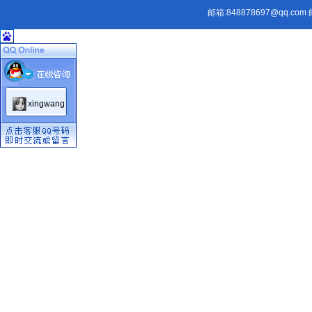
邮箱:
848878697@qq.com
邮
xingwang