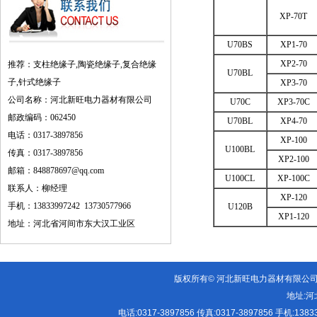
XP-70T
U70BS
XP1-70
XP2-70
推荐：支柱绝缘子,陶瓷绝缘子,复合绝缘
U70BL
子,针式绝缘子
XP3-70
公司名称：河北新旺电力器材有限公司
U70C
XP3-70C
邮政编码：062450
U70BL
XP4-70
电话：0317-3897856
XP-100
U100BL
传真：0317-3897856
XP2-100
邮箱：848878697@qq.com
U100CL
XP-100C
联系人：柳经理
XP-120
手机：13833997242 13730577966
U120B
XP1-120
地址：河北省河间市东大汉工业区
版权所有© 河北新旺电力器材有限公
地址:
河
电话:
0317-3897856
传真:
0317-3897856
手机:
1383