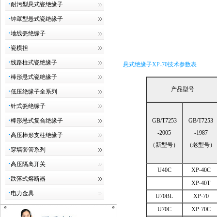
耐污型悬式瓷绝缘子
钟罩型悬式瓷绝缘子
地线瓷绝缘子
瓷横担
线路柱式瓷绝缘子
悬式绝缘子
XP-70
技术参数表
棒形悬式瓷绝缘子
产品型号
低压绝缘子全系列
针式瓷绝缘子
GB/T7253
GB/T7253
棒形悬式复合绝缘子
-2005
-1987
高压棒形支柱绝缘子
（新型号）
（老型号）
穿墙套管系列
高压隔离开关
U40C
XP-40C
跌落式熔断器
XP-40T
电力金具
U70BL
XP-70
U70C
XP-70C